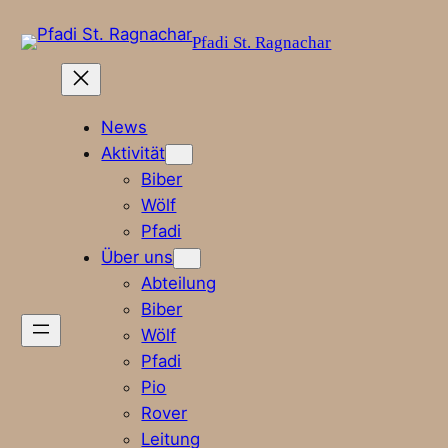
Zum
Pfadi St. Ragnachar
Inhalt
springen
News
Aktivität
Biber
Wölf
Pfadi
Über uns
Abteilung
Biber
Wölf
Pfadi
Pio
Rover
Leitung