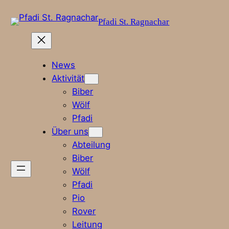
Pfadi St. Ragnachar
News
Aktivität
Biber
Wölf
Pfadi
Über uns
Abteilung
Biber
Wölf
Pfadi
Pio
Rover
Leitung